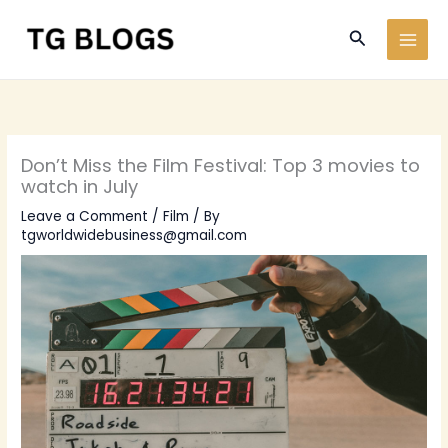
Skip
Search
to
content
Don’t Miss the Film Festival: Top 3 movies to
watch in July
Leave a Comment
/
Film
/ By
tgworldwidebusiness@gmail.com